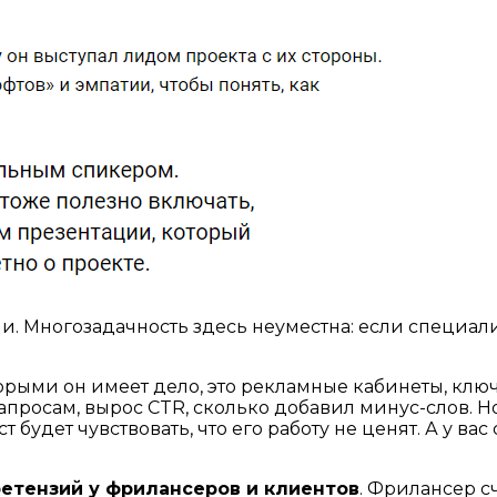
и. Многозадачность здесь неуместна: если специали
торыми он имеет дело, это рекламные кабинеты, клю
апросам, вырос CTR, сколько добавил минус-слов. Но
удет чувствовать, что его работу не ценят. А у вас
етензий у фрилансеров и клиентов
. Фрилансер сч