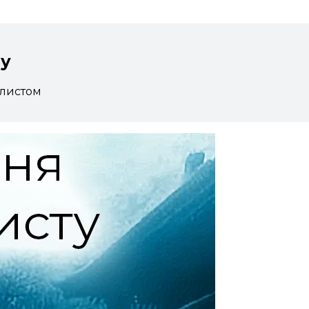
ту
алистом