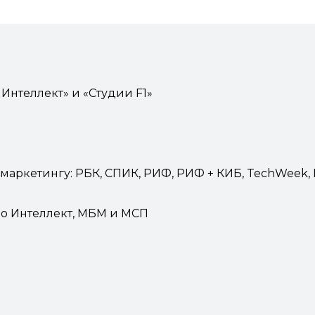
Интеллект» и «Студии F1»
етингу: РБК, СПИК, РИФ, РИФ + КИБ, TechWeek, Кибер
Seo Интеллект, МБМ и МСП